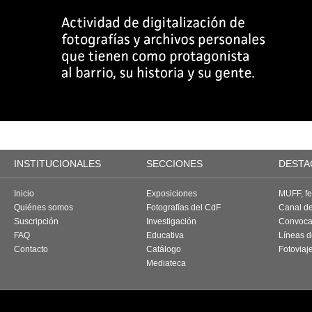
INSTITUCIONALES
SECCIONES
DESTA
Inicio
Exposiciones
MUFF, fes
Quiénes somos
Fotografías del CdF
Canal d
Suscripción
Investigación
Convoca
FAQ
Educativa
Líneas d
Contacto
Catálogo
Fotoviaj
Mediateca