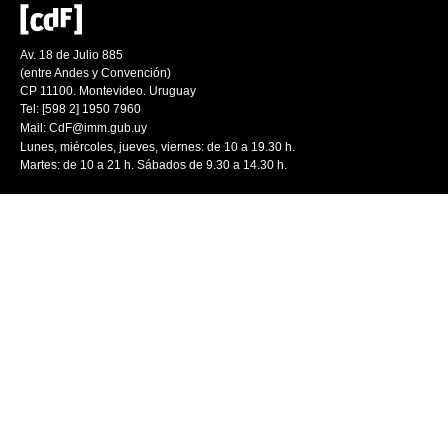
Av. 18 de Julio 885
(entre Andes y Convención)
CP 11100. Montevideo. Uruguay
Tel: [598 2] 1950 7960
Mail:
CdF@imm.gub.uy
Lunes, miércoles, jueves, viernes: de 10 a 19.30 h.
Martes: de 10 a 21 h. Sábados de 9.30 a 14.30 h.