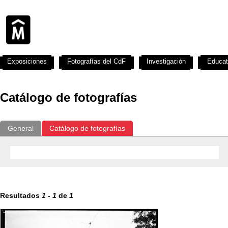
Exposiciones
Fotografías del CdF
Investigación
Educat
Catálogo de fotografías
General
Catálogo de fotografías
Resultados
1
-
1
de
1