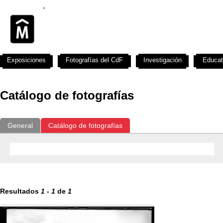
Exposiciones
Fotografías del CdF
Investigación
Educat
Catálogo de fotografías
General
Catálogo de fotografías
Resultados
1
-
1
de
1