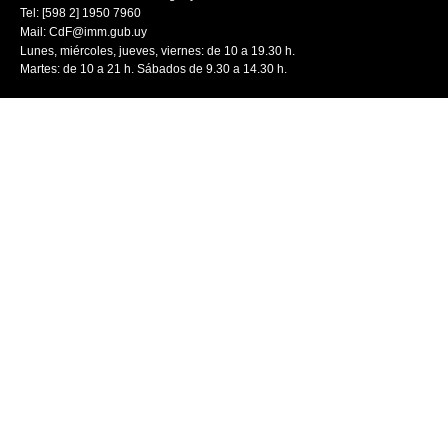
Tel: [598 2] 1950 7960
Mail:
CdF@imm.gub.uy
Lunes, miércoles, jueves, viernes: de 10 a 19.30 h.
Martes: de 10 a 21 h. Sábados de 9.30 a 14.30 h.