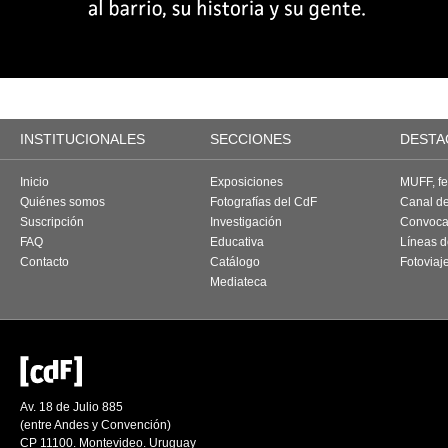
INSTITUCIONALES
SECCIONES
DESTA
Inicio
Exposiciones
MUFF, fes
Quiénes somos
Fotografías del CdF
Canal d
Suscripción
Investigación
Convoca
FAQ
Educativa
Líneas d
Contacto
Catálogo
Fotoviaj
Mediateca
Av. 18 de Julio 885
(entre Andes y Convención)
CP 11100. Montevideo. Uruguay