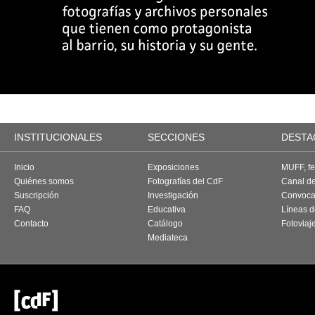
INSTITUCIONALES
SECCIONES
DESTA
Inicio
Exposiciones
MUFF, fes
Quiénes somos
Fotografías del CdF
Canal d
Suscripción
Investigación
Convoca
FAQ
Educativa
Líneas d
Contacto
Catálogo
Fotoviaj
Mediateca