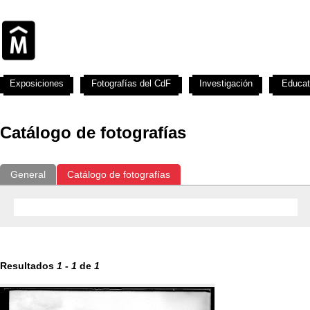
Exposiciones
Fotografías del CdF
Investigación
Educat
Catálogo de fotografías
General
Catálogo de fotografías
Resultados
1
-
1
de
1