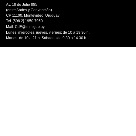
Av. 18 de Julio 885
(entre Andes y Convención)
CP 11100. Montevideo. Uruguay
Tel: [598 2] 1950 7960
Mail:
CdF@imm.gub.uy
Lunes, miércoles, jueves, viernes: de 10 a 19.30 h.
Martes: de 10 a 21 h. Sábados de 9.30 a 14.30 h.