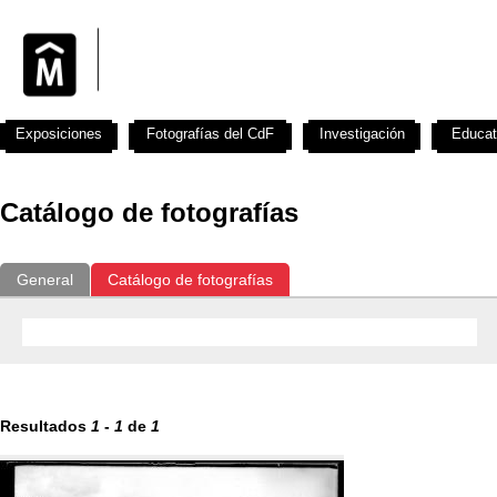
Exposiciones
Fotografías del CdF
Investigación
Educat
Catálogo de fotografías
General
Catálogo de fotografías
Resultados
1
-
1
de
1