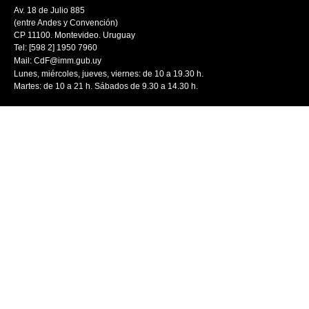
Av. 18 de Julio 885
(entre Andes y Convención)
CP 11100. Montevideo. Uruguay
Tel: [598 2] 1950 7960
Mail:
CdF@imm.gub.uy
Lunes, miércoles, jueves, viernes: de 10 a 19.30 h.
Martes: de 10 a 21 h. Sábados de 9.30 a 14.30 h.