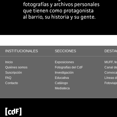
INSTITUCIONALES
SECCIONES
DESTA
Inicio
Exposiciones
MUFF, fes
Quiénes somos
Fotografías del CdF
Canal d
Suscripción
Investigación
Convoca
FAQ
Educativa
Líneas d
Contacto
Catálogo
Fotoviaj
Mediateca