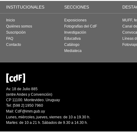
INSTITUCIONALES
SECCIONES
DESTA
Inicio
Exposiciones
MUFF, fes
Quiénes somos
Fotografías del CdF
Canal d
Suscripción
Investigación
Convoca
FAQ
Educativa
Líneas d
Contacto
Catálogo
Fotoviaj
Mediateca
Av. 18 de Julio 885
(entre Andes y Convención)
CP 11100. Montevideo. Uruguay
Tel: [598 2] 1950 7960
Mail:
CdF@imm.gub.uy
Lunes, miércoles, jueves, viernes: de 10 a 19.30 h.
Martes: de 10 a 21 h. Sábados de 9.30 a 14.30 h.