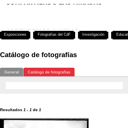
Exposiciones
Fotografías del CdF
Investigación
Educat
Catálogo de fotografías
General
Catálogo de fotografías
Resultados
1
-
1
de
1