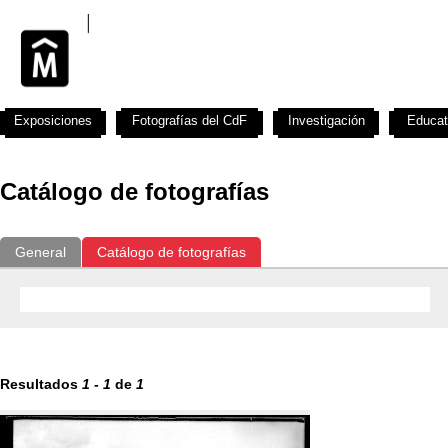
Exposiciones
Fotografías del CdF
Investigación
Educat
Catálogo de fotografías
General
Catálogo de fotografías
Resultados
1
-
1
de
1