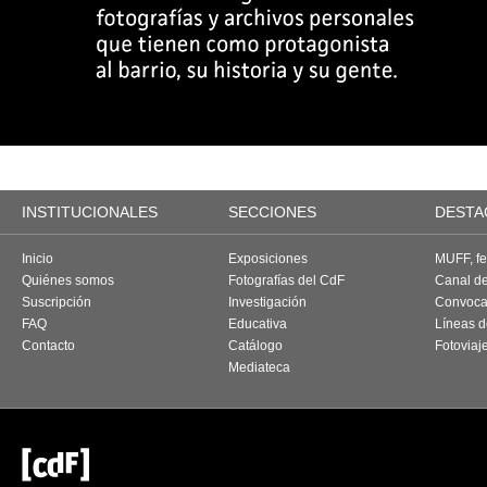
INSTITUCIONALES
SECCIONES
DESTA
Inicio
Exposiciones
MUFF, fes
Quiénes somos
Fotografías del CdF
Canal d
Suscripción
Investigación
Convoca
FAQ
Educativa
Líneas d
Contacto
Catálogo
Fotoviaj
Mediateca