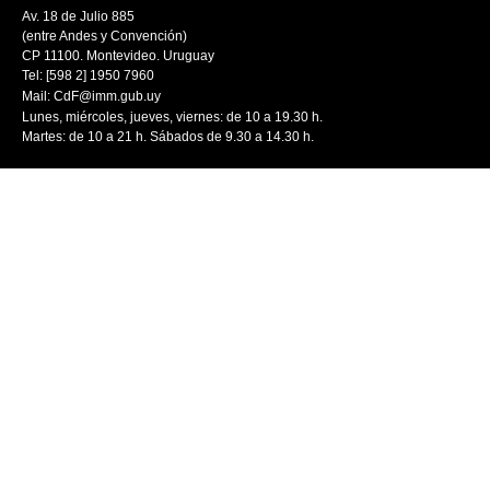
Av. 18 de Julio 885
(entre Andes y Convención)
CP 11100. Montevideo. Uruguay
Tel: [598 2] 1950 7960
Mail:
CdF@imm.gub.uy
Lunes, miércoles, jueves, viernes: de 10 a 19.30 h.
Martes: de 10 a 21 h. Sábados de 9.30 a 14.30 h.