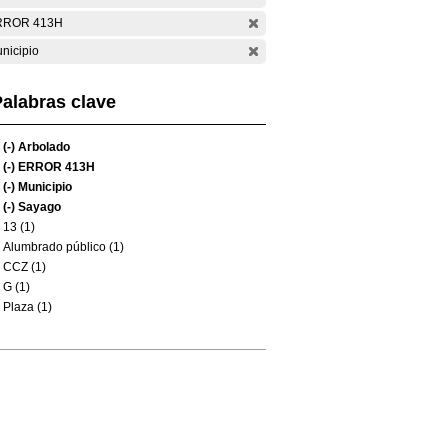
RROR 413H
nicipio
alabras clave
(-)
Arbolado
(-)
ERROR 413H
(-)
Municipio
(-)
Sayago
13 (1)
Alumbrado público (1)
CCZ (1)
G (1)
Plaza (1)