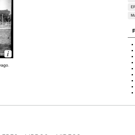
E
Mu
P
yago.