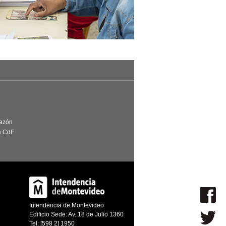
Razón
e CdF
Intendencia de Montevideo
Edificio Sede: Av. 18 de Julio 1360
Tel: [598 2] 1950