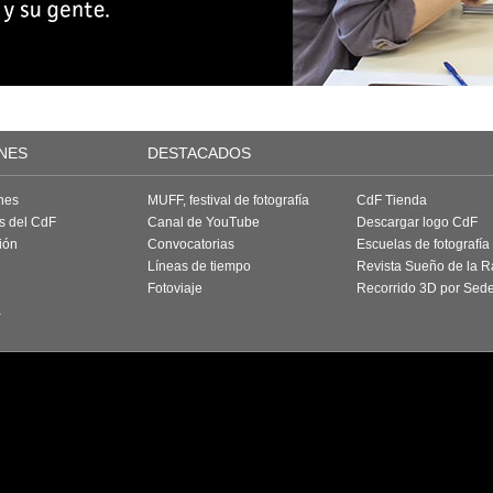
NES
DESTACADOS
nes
MUFF, festival de fotografía
CdF Tienda
as del CdF
Canal de YouTube
Descargar logo CdF
ión
Convocatorias
Escuelas de fotografía
Líneas de tiempo
Revista Sueño de la 
Fotoviaje
Recorrido 3D por Sed
a