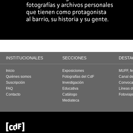
INSTITUCIONALES
SECCIONES
DESTA
Inicio
Exposiciones
MUFF, fes
Quiénes somos
Fotografías del CdF
Canal d
Suscripción
Investigación
Convoca
FAQ
Educativa
Líneas d
Contacto
Catálogo
Fotoviaj
Mediateca