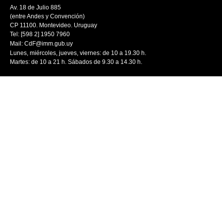
Av. 18 de Julio 885
(entre Andes y Convención)
CP 11100. Montevideo. Uruguay
Tel: [598 2] 1950 7960
Mail:
CdF@imm.gub.uy
Lunes, miércoles, jueves, viernes: de 10 a 19.30 h.
Martes: de 10 a 21 h. Sábados de 9.30 a 14.30 h.