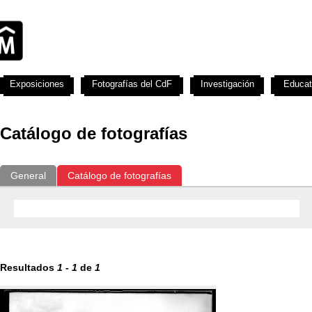
Exposiciones
Fotografías del CdF
Investigación
Educat
Catálogo de fotografías
General
Catálogo de fotografías
Resultados
1
-
1
de
1