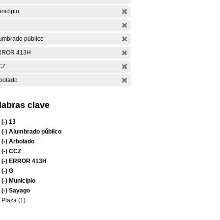
nicipio
umbrado público
RROR 413H
CZ
bolado
labras clave
(-)
13
(-)
Alumbrado público
(-)
Arbolado
(-)
CCZ
(-)
ERROR 413H
(-)
G
(-)
Municipio
(-)
Sayago
Plaza (1)