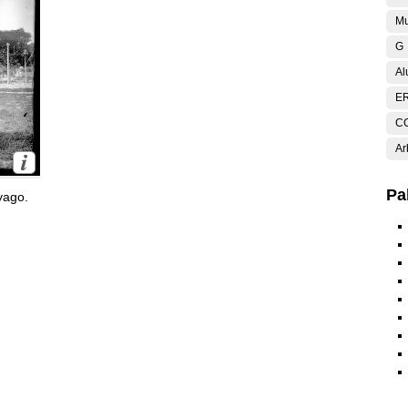
Mu
G
Al
E
C
Ar
Pa
yago.