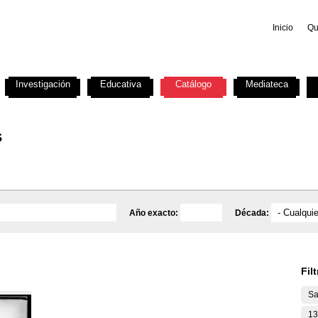
Inicio
Qu
Investigación
Educativa
Catálogo
Mediateca
s
Año exacto:
Década:
Fil
Sa
13