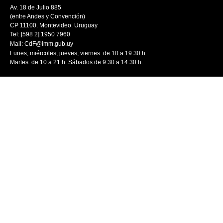
Av. 18 de Julio 885
(entre Andes y Convención)
CP 11100. Montevideo. Uruguay
Tel: [598 2] 1950 7960
Mail:
CdF@imm.gub.uy
Lunes, miércoles, jueves, viernes: de 10 a 19.30 h.
Martes: de 10 a 21 h. Sábados de 9.30 a 14.30 h.