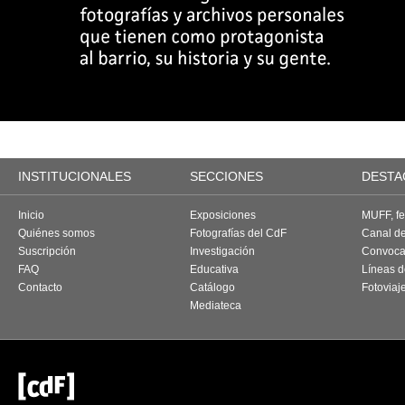
INSTITUCIONALES
SECCIONES
DESTA
Inicio
Exposiciones
MUFF, fes
Quiénes somos
Fotografías del CdF
Canal d
Suscripción
Investigación
Convoca
FAQ
Educativa
Líneas d
Contacto
Catálogo
Fotoviaj
Mediateca