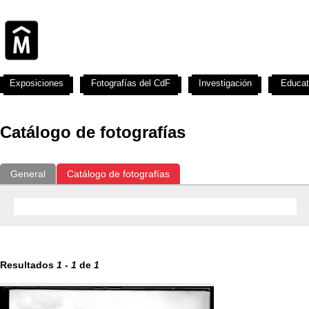
Exposiciones
Fotografías del CdF
Investigación
Educat
Catálogo de fotografías
General
Catálogo de fotografías
Resultados
1
-
1
de
1