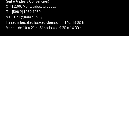
(entre Andes y Convención)
CP 11100. Montevideo. Uruguay
Tel: [598 2] 1950 7960
Mail:
CdF@imm.gub.uy
Lunes, miércoles, jueves, viernes: de 10 a 19.30 h.
Martes: de 10 a 21 h. Sábados de 9.30 a 14.30 h.