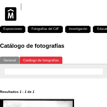
Exposiciones
Fotografías del CdF
Investigación
Educat
Catálogo de fotografías
General
Catálogo de fotografías
Resultados
1
-
1
de
1