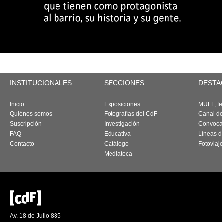
INSTITUCIONALES
SECCIONES
DESTA
Inicio
Exposiciones
MUFF, fes
Quiénes somos
Fotografías del CdF
Canal d
Suscripción
Investigación
Convoca
FAQ
Educativa
Líneas d
Contacto
Catálogo
Fotoviaj
Mediateca
Av. 18 de Julio 885