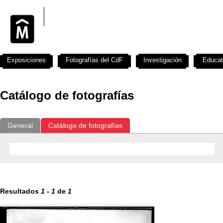
Exposiciones
Fotografías del CdF
Investigación
Educat
Catálogo de fotografías
General
Catálogo de fotografías
Resultados
1
-
1
de
1