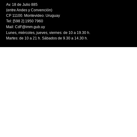
Av. 18 de Julio 885
(entre Andes y Convención)
CP 11100. Montevideo. Uruguay
Tel: [598 2] 1950 7960
Mail:
CdF@imm.gub.uy
Lunes, miércoles, jueves, viernes: de 10 a 19.30 h.
Martes: de 10 a 21 h. Sábados de 9.30 a 14.30 h.