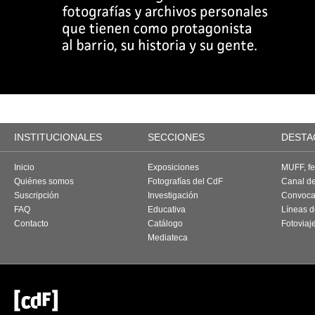
INSTITUCIONALES
SECCIONES
DESTA
Inicio
Exposiciones
MUFF, fes
Quiénes somos
Fotografías del CdF
Canal d
Suscripción
Investigación
Convoca
FAQ
Educativa
Líneas d
Contacto
Catálogo
Fotoviaj
Mediateca