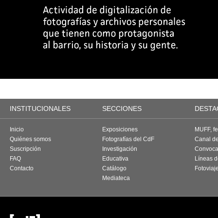
INSTITUCIONALES
SECCIONES
DESTA
Inicio
Exposiciones
MUFF, fes
Quiénes somos
Fotografías del CdF
Canal d
Suscripción
Investigación
Convoca
FAQ
Educativa
Líneas d
Contacto
Catálogo
Fotoviaj
Mediateca