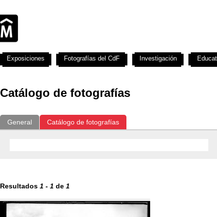
Exposiciones
Fotografías del CdF
Investigación
Educat
Catálogo de fotografías
General
Catálogo de fotografías
Resultados
1
-
1
de
1