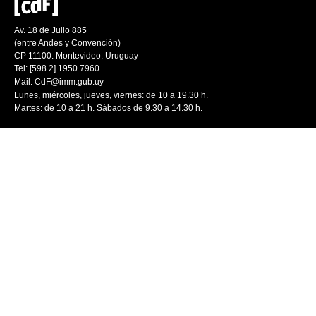
Av. 18 de Julio 885
(entre Andes y Convención)
CP 11100. Montevideo. Uruguay
Tel: [598 2] 1950 7960
Mail:
CdF@imm.gub.uy
Lunes, miércoles, jueves, viernes: de 10 a 19.30 h.
Martes: de 10 a 21 h. Sábados de 9.30 a 14.30 h.