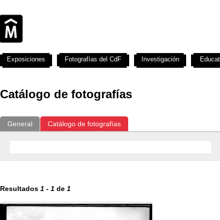
Exposiciones
Fotografías del CdF
Investigación
Educat
Catálogo de fotografías
General
Catálogo de fotografías
Resultados
1
-
1
de
1