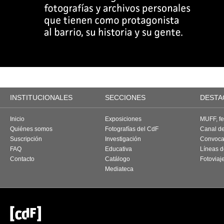
INSTITUCIONALES
SECCIONES
DESTA
Inicio
Exposiciones
MUFF, fes
Quiénes somos
Fotografías del CdF
Canal d
Suscripción
Investigación
Convoca
FAQ
Educativa
Líneas d
Contacto
Catálogo
Fotoviaj
Mediateca