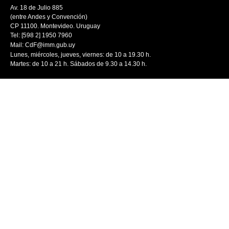
Av. 18 de Julio 885
(entre Andes y Convención)
CP 11100. Montevideo. Uruguay
Tel: [598 2] 1950 7960
Mail:
CdF@imm.gub.uy
Lunes, miércoles, jueves, viernes: de 10 a 19.30 h.
Martes: de 10 a 21 h. Sábados de 9.30 a 14.30 h.