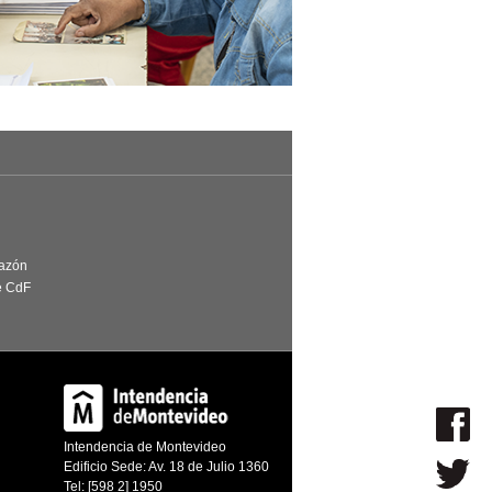
Razón
e CdF
Intendencia de Montevideo
Edificio Sede: Av. 18 de Julio 1360
Tel: [598 2] 1950