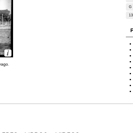
G
13
P
yago.