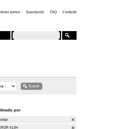
iénes somos
Suscripción
FAQ
Contacto
iltrado por
yago
RROR 413H