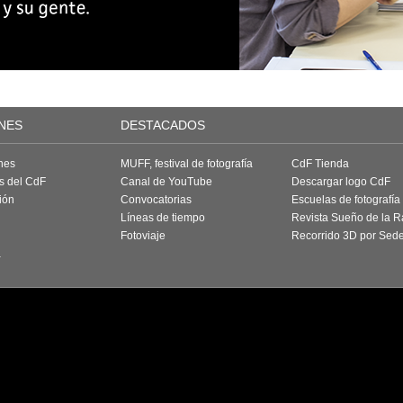
NES
DESTACADOS
nes
MUFF, festival de fotografía
CdF Tienda
as del CdF
Canal de YouTube
Descargar logo CdF
ión
Convocatorias
Escuelas de fotografía
Líneas de tiempo
Revista Sueño de la 
Fotoviaje
Recorrido 3D por Sed
a