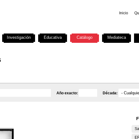
Inicio
Qu
Investigación
Educativa
Catálogo
Mediateca
s
Año exacto:
Década:
F
Sa
E