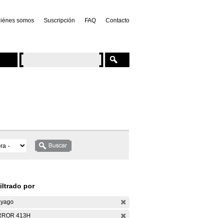
iénes somos
Suscripción
FAQ
Contacto
iltrado por
yago
RROR 413H