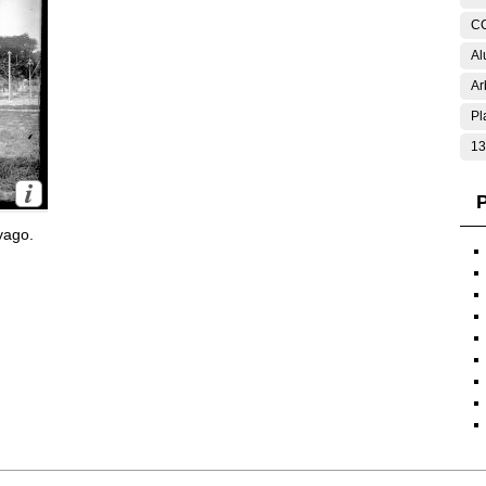
C
Al
Ar
Pl
13
P
yago.