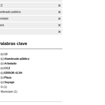
CZ
umbrado público
bolado
aza
alabras clave
(-)
13
(-)
Alumbrado público
(-)
Arbolado
(-)
CCZ
(-)
ERROR 413H
(-)
Plaza
(-)
Sayago
G (1)
Municipio (1)