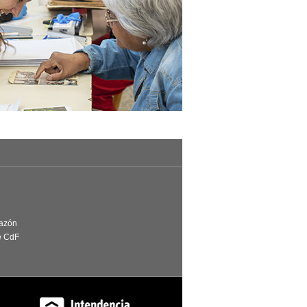
Razón
e CdF