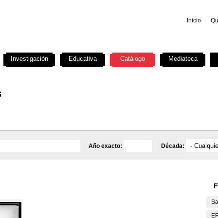
Inicio
Qu
Investigación
Educativa
Catálogo
Mediateca
s
Año exacto:
Década:
F
Sa
E