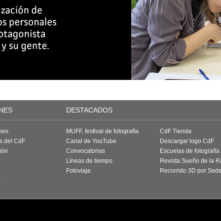
NES
DESTACADOS
nes
MUFF, festival de fotografía
CdF Tienda
as del CdF
Canal de YouTube
Descargar logo CdF
ión
Convocatorias
Escuelas de fotografía
Líneas de tiempo
Revista Sueño de la 
Fotoviaje
Recorrido 3D por Sed
a