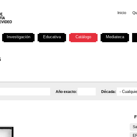
Inicio
Qu
Investigación
Educativa
Catálogo
Mediateca
s
Año exacto:
Década:
F
Sa
E