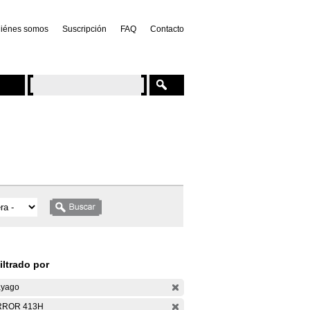
iénes somos
Suscripción
FAQ
Contacto
iltrado por
yago
RROR 413H