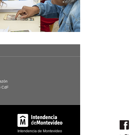
Razón
e CdF
Intendencia de Montevideo