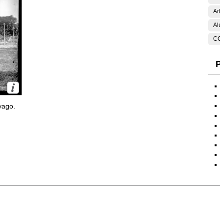
Ar
Al
C
P
yago.