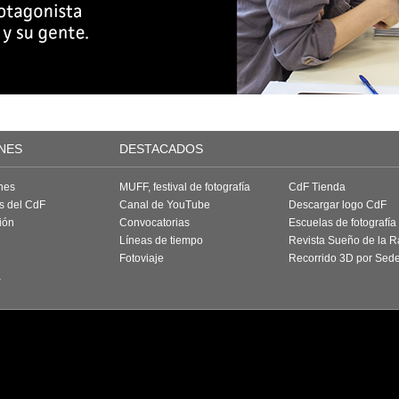
NES
DESTACADOS
nes
MUFF, festival de fotografía
CdF Tienda
as del CdF
Canal de YouTube
Descargar logo CdF
ión
Convocatorias
Escuelas de fotografía
Líneas de tiempo
Revista Sueño de la 
Fotoviaje
Recorrido 3D por Sed
a