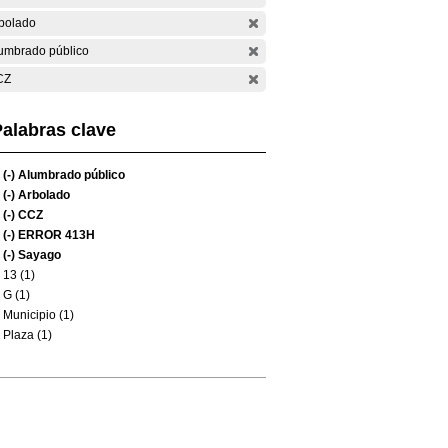
bolado
umbrado público
CZ
alabras clave
(-)
Alumbrado público
(-)
Arbolado
(-)
CCZ
(-)
ERROR 413H
(-)
Sayago
13 (1)
G (1)
Municipio (1)
Plaza (1)