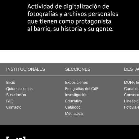
INSTITUCIONALES
SECCIONES
DESTA
Inicio
Exposiciones
MUFF, fes
Quiénes somos
Fotografías del CdF
Canal d
Suscripción
Investigación
Convoca
FAQ
Educativa
Líneas d
Contacto
Catálogo
Fotoviaj
Mediateca