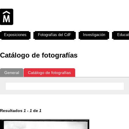
Exposiciones
Fotografías del CdF
Investigación
Educat
Catálogo de fotografías
General
Catálogo de fotografías
Resultados
1
-
1
de
1