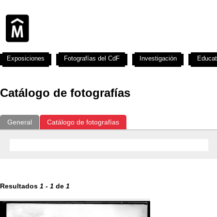
Exposiciones
Fotografías del CdF
Investigación
Educat
Catálogo de fotografías
General
Catálogo de fotografías
Resultados
1
-
1
de
1