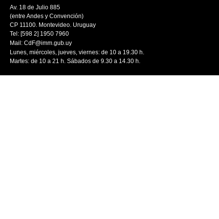
Av. 18 de Julio 885
(entre Andes y Convención)
CP 11100. Montevideo. Uruguay
Tel: [598 2] 1950 7960
Mail:
CdF@imm.gub.uy
Lunes, miércoles, jueves, viernes: de 10 a 19.30 h.
Martes: de 10 a 21 h. Sábados de 9.30 a 14.30 h.