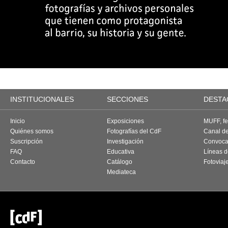
INSTITUCIONALES
SECCIONES
DESTA
Inicio
Exposiciones
MUFF, fes
Quiénes somos
Fotografías del CdF
Canal d
Suscripción
Investigación
Convoca
FAQ
Educativa
Líneas d
Contacto
Catálogo
Fotoviaj
Mediateca