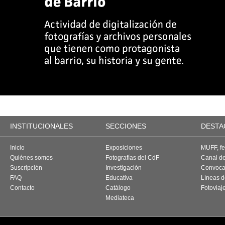
INSTITUCIONALES
SECCIONES
DESTA
Inicio
Exposiciones
MUFF, fes
Quiénes somos
Fotografías del CdF
Canal d
Suscripción
Investigación
Convoca
FAQ
Educativa
Líneas d
Contacto
Catálogo
Fotoviaj
Mediateca