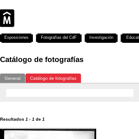
Exposiciones
Fotografías del CdF
Investigación
Educat
Catálogo de fotografías
General
Catálogo de fotografías
Resultados
1
-
1
de
1