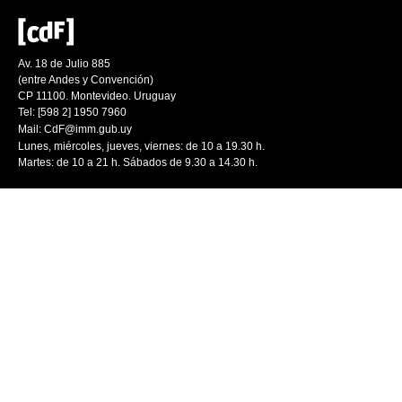
Av. 18 de Julio 885
(entre Andes y Convención)
CP 11100. Montevideo. Uruguay
Tel: [598 2] 1950 7960
Mail:
CdF@imm.gub.uy
Lunes, miércoles, jueves, viernes: de 10 a 19.30 h.
Martes: de 10 a 21 h. Sábados de 9.30 a 14.30 h.