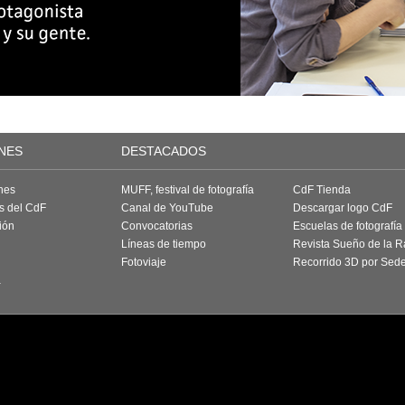
NES
DESTACADOS
nes
MUFF, festival de fotografía
CdF Tienda
as del CdF
Canal de YouTube
Descargar logo CdF
ión
Convocatorias
Escuelas de fotografía
Líneas de tiempo
Revista Sueño de la 
Fotoviaje
Recorrido 3D por Sed
a