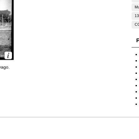
Mu
13
C
P
yago.