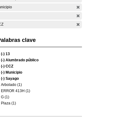
nicipio
CZ
alabras clave
(-)
13
(-)
Alumbrado público
(-)
CCZ
(-)
Municipio
(-)
Sayago
Arbolado (1)
ERROR 413H (1)
G (1)
Plaza (1)