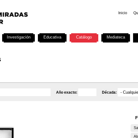
Inicio
Qu
Investigación
Educativa
Catálogo
Mediateca
s
Año exacto:
Década:
F
Sa
Al