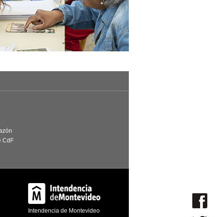
Razón
e CdF
Intendencia de Montevideo