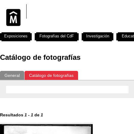
Exposiciones
Fotografías del CdF
Investigación
Educat
Catálogo de fotografías
General
Catálogo de fotografías
Resultados
1
-
1
de
1