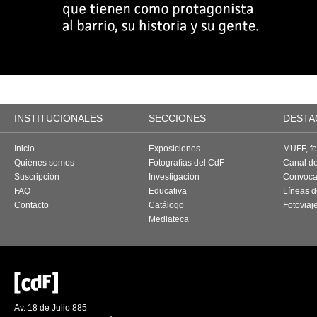
INSTITUCIONALES
SECCIONES
DESTA
Inicio
Exposiciones
MUFF, fes
Quiénes somos
Fotografías del CdF
Canal d
Suscripción
Investigación
Convoca
FAQ
Educativa
Líneas d
Contacto
Catálogo
Fotoviaj
Mediateca
Av. 18 de Julio 885