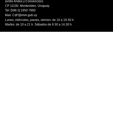
(entre Andes y Convención)
CP 11100. Montevideo. Uruguay
Tel: [598 2] 1950 7960
Mail:
CdF@imm.gub.uy
Lunes, miércoles, jueves, viernes: de 10 a 19.30 h.
Martes: de 10 a 21 h. Sábados de 9.30 a 14.30 h.