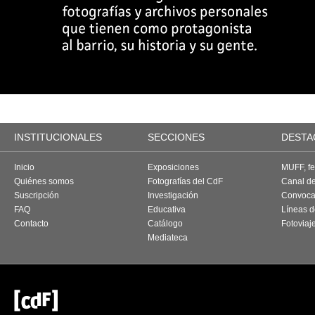
INSTITUCIONALES
SECCIONES
DESTA
Inicio
Exposiciones
MUFF, fes
Quiénes somos
Fotografías del CdF
Canal d
Suscripción
Investigación
Convoca
FAQ
Educativa
Líneas d
Contacto
Catálogo
Fotoviaj
Mediateca