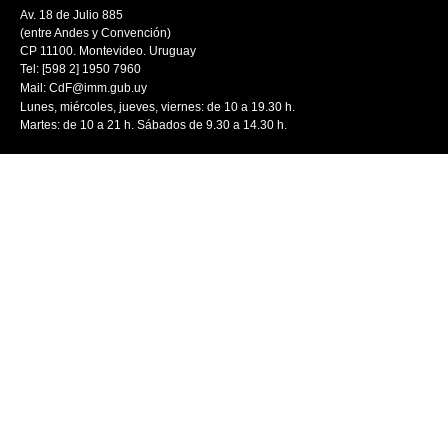
Av. 18 de Julio 885
(entre Andes y Convención)
CP 11100. Montevideo. Uruguay
Tel: [598 2] 1950 7960
Mail:
CdF@imm.gub.uy
Lunes, miércoles, jueves, viernes: de 10 a 19.30 h.
Martes: de 10 a 21 h. Sábados de 9.30 a 14.30 h.