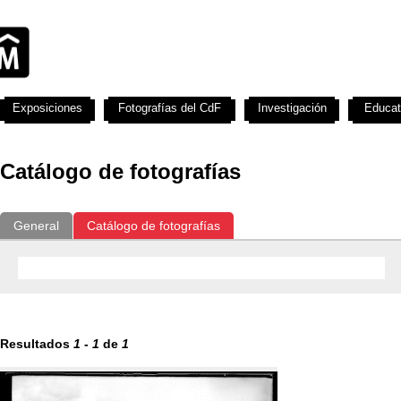
Exposiciones
Fotografías del CdF
Investigación
Educat
Catálogo de fotografías
General
Catálogo de fotografías
Resultados
1
-
1
de
1