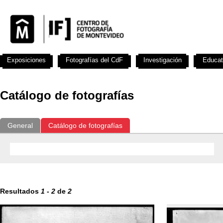
Exposiciones
Fotografías del CdF
Investigación
Educat
Catálogo de fotografías
General
Catálogo de fotografías
Resultados
1
-
2
de
2