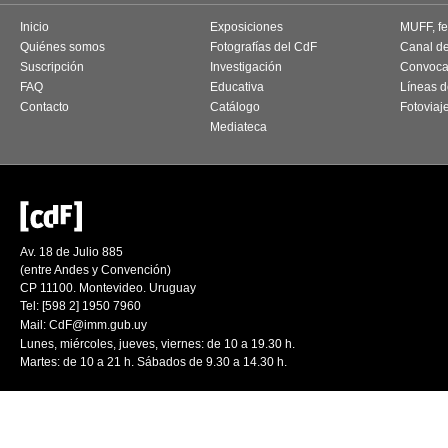
Inicio
Exposiciones
MUFF, fes
Quiénes somos
Fotografías del CdF
Canal d
Suscripción
Investigación
Convoca
FAQ
Educativa
Líneas d
Contacto
Catálogo
Fotoviaj
Mediateca
Av. 18 de Julio 885
(entre Andes y Convención)
CP 11100. Montevideo. Uruguay
Tel: [598 2] 1950 7960
Mail:
CdF@imm.gub.uy
Lunes, miércoles, jueves, viernes: de 10 a 19.30 h.
Martes: de 10 a 21 h. Sábados de 9.30 a 14.30 h.