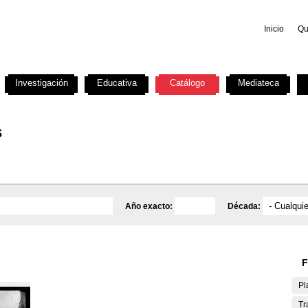
Inicio
Qu
Investigación
Educativa
Catálogo
Mediateca
s
Año exacto:
Década:
F
Pl
Tr