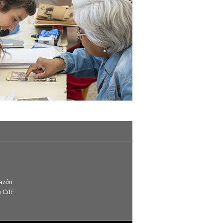
Razón
e CdF