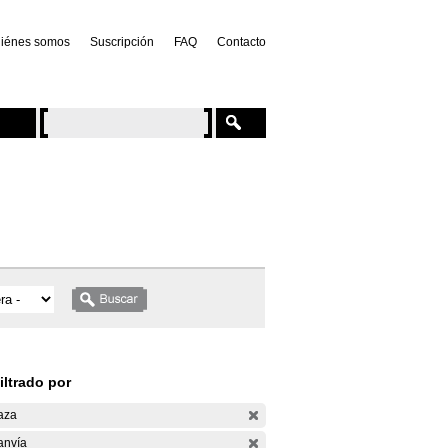
iénes somos
Suscripción
FAQ
Contacto
iltrado por
aza
anvía