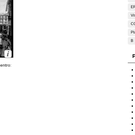
E
Vi
C
Pl
B
P
entro: