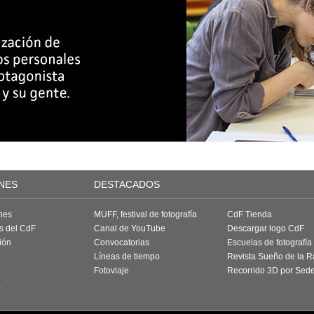
NES
DESTACADOS
nes
MUFF, festival de fotografía
CdF Tienda
as del CdF
Canal de YouTube
Descargar logo CdF
ión
Convocatorias
Escuelas de fotografía
Líneas de tiempo
Revista Sueño de la 
Fotoviaje
Recorrido 3D por Sed
a