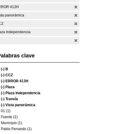
RROR 413H
sta panorámica
CZ
aza Independencia
alabras clave
(-)
B
(-)
CCZ
(-)
ERROR 413H
(-)
Plaza
(-)
Plaza Independencia
(-)
Tranvía
(-)
Vista panorámica
01 (1)
Fuente (1)
Municipio (1)
Pablo Ferrando (1)