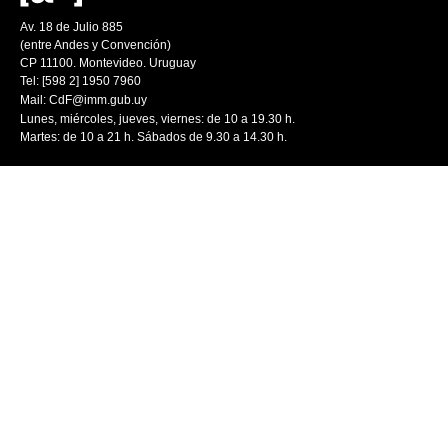
Av. 18 de Julio 885
(entre Andes y Convención)
CP 11100. Montevideo. Uruguay
Tel: [598 2] 1950 7960
Mail:
CdF@imm.gub.uy
Lunes, miércoles, jueves, viernes: de 10 a 19.30 h.
Martes: de 10 a 21 h. Sábados de 9.30 a 14.30 h.