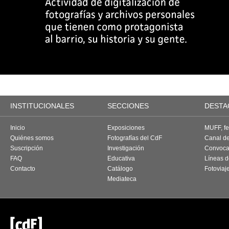
INSTITUCIONALES
SECCIONES
DESTA
Inicio
Exposiciones
MUFF, fes
Quiénes somos
Fotografías del CdF
Canal d
Suscripción
Investigación
Convoca
FAQ
Educativa
Líneas d
Contacto
Catálogo
Fotoviaj
Mediateca