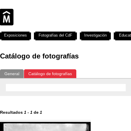
Exposiciones
Fotografías del CdF
Investigación
Educat
Catálogo de fotografías
General
Catálogo de fotografías
Resultados
1
-
1
de
1