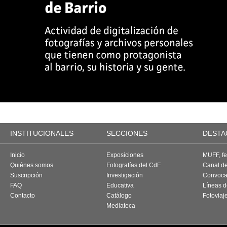
INSTITUCIONALES
SECCIONES
DESTA
Inicio
Exposiciones
MUFF, fes
Quiénes somos
Fotografías del CdF
Canal d
Suscripción
Investigación
Convoca
FAQ
Educativa
Líneas d
Contacto
Catálogo
Fotoviaj
Mediateca