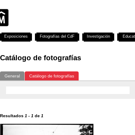
Exposiciones
Fotografías del CdF
Investigación
Educat
Catálogo de fotografías
General
Catálogo de fotografías
Resultados
1
-
1
de
1