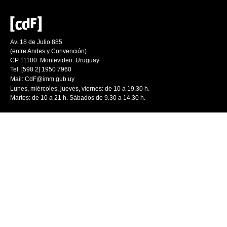
Av. 18 de Julio 885
(entre Andes y Convención)
CP 11100. Montevideo. Uruguay
Tel: [598 2] 1950 7960
Mail:
CdF@imm.gub.uy
Lunes, miércoles, jueves, viernes: de 10 a 19.30 h.
Martes: de 10 a 21 h. Sábados de 9.30 a 14.30 h.