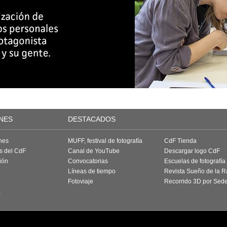
NES
DESTACADOS
nes
MUFF, festival de fotografía
CdF Tienda
as del CdF
Canal de YouTube
Descargar logo CdF
ión
Convocatorias
Escuelas de fotografía
Líneas de tiempo
Revista Sueño de la 
Fotoviaje
Recorrido 3D por Sed
a