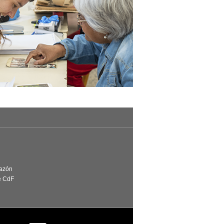
Razón
e CdF