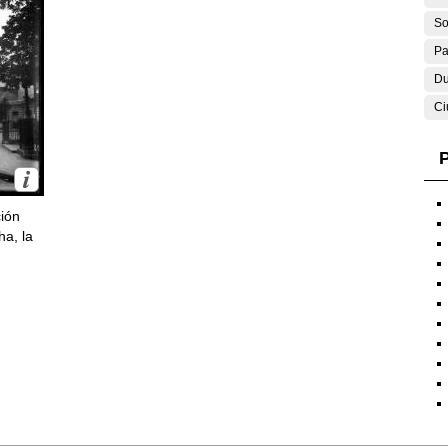
So
Pa
Du
Ci
P
ción
ha, la