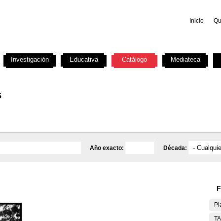
Inicio
Qu
Investigación
Educativa
Catálogo
Mediateca
s
Año exacto:
Década:
F
Pl
T