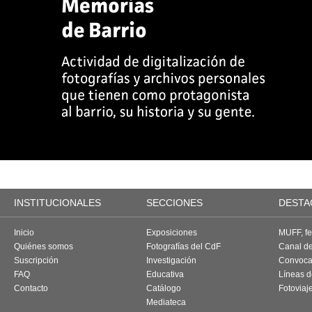
INSTITUCIONALES
SECCIONES
DESTA
Inicio
Exposiciones
MUFF, fes
Quiénes somos
Fotografías del CdF
Canal d
Suscripción
Investigación
Convoca
FAQ
Educativa
Líneas d
Contacto
Catálogo
Fotoviaj
Mediateca