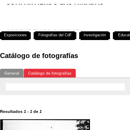
Exposiciones
Fotografías del CdF
Investigación
Educat
Catálogo de fotografías
General
Catálogo de fotografías
Resultados
1
-
1
de
1