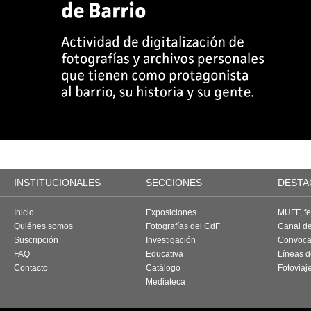
INSTITUCIONALES
SECCIONES
DESTA
Inicio
Exposiciones
MUFF, fes
Quiénes somos
Fotografías del CdF
Canal d
Suscripción
Investigación
Convoca
FAQ
Educativa
Líneas d
Contacto
Catálogo
Fotoviaj
Mediateca