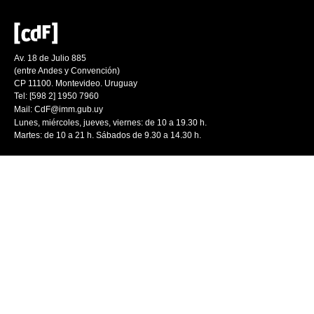
Av. 18 de Julio 885
(entre Andes y Convención)
CP 11100. Montevideo. Uruguay
Tel: [598 2] 1950 7960
Mail:
CdF@imm.gub.uy
Lunes, miércoles, jueves, viernes: de 10 a 19.30 h.
Martes: de 10 a 21 h. Sábados de 9.30 a 14.30 h.