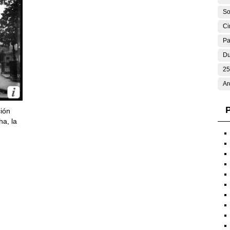
So
Ci
Pa
Du
25
Ar
P
ción
ha, la