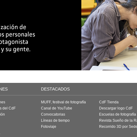
NES
DESTACADOS
nes
MUFF, festival de fotografía
CdF Tienda
as del CdF
Canal de YouTube
Descargar logo CdF
ión
Convocatorias
Escuelas de fotografía
Líneas de tiempo
Revista Sueño de la 
Fotoviaje
Recorrido 3D por Sed
a