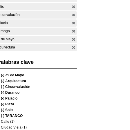
lís
rcunvalación
lacio
rango
 de Mayo
quitectura
alabras clave
(-)
25 de Mayo
(-)
Arquitectura
(-)
Circunvalación
(-)
Durango
(-)
Palacio
(-)
Plaza
(-)
Solís
(-)
TARANCO
Calle (1)
Ciudad Vieja (1)