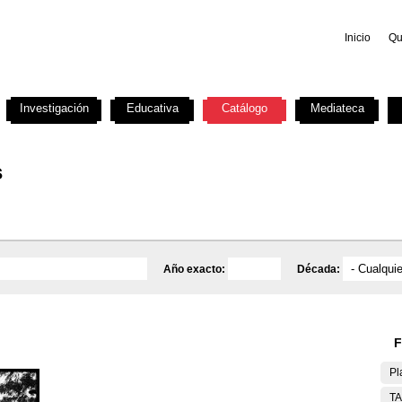
Inicio
Qu
Investigación
Educativa
Catálogo
Mediateca
s
Año exacto:
Década:
F
Pl
T