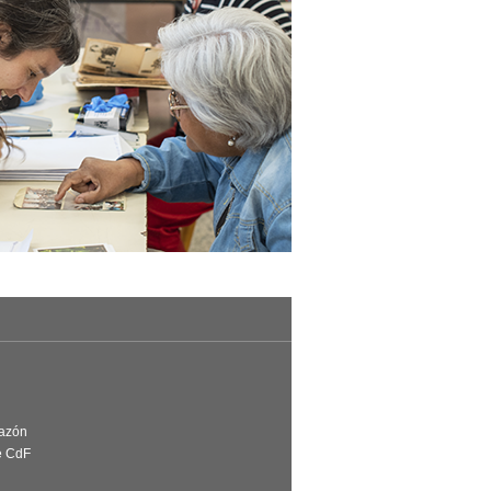
Razón
e CdF