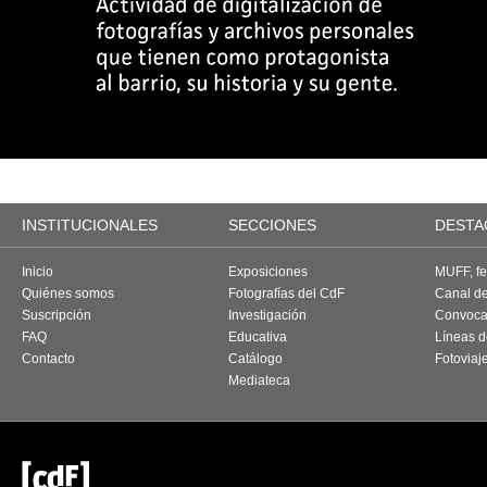
INSTITUCIONALES
SECCIONES
DESTA
Inicio
Exposiciones
MUFF, fes
Quiénes somos
Fotografías del CdF
Canal d
Suscripción
Investigación
Convoca
FAQ
Educativa
Líneas d
Contacto
Catálogo
Fotoviaj
Mediateca