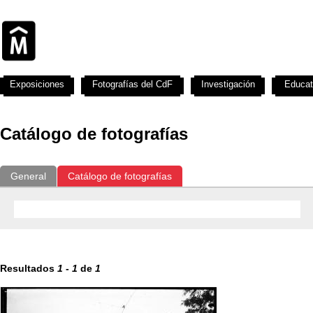
Exposiciones
Fotografías del CdF
Investigación
Educat
Catálogo de fotografías
General
Catálogo de fotografías
Resultados
1
-
1
de
1