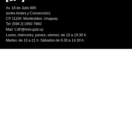
Av. 18 de Julio 885
(entre Andes y Convención)
CP 11100. Montevideo. Uruguay
Tel: [598 2] 1950 7960
Mail:
CdF@imm.gub.uy
Lunes, miércoles, jueves, viernes: de 10 a 19.30 h.
Martes: de 10 a 21 h. Sábados de 9.30 a 14.30 h.