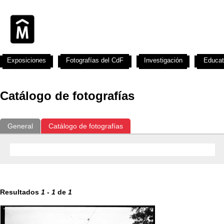
Exposiciones
Fotografías del CdF
Investigación
Educat
Catálogo de fotografías
General
Catálogo de fotografías
Resultados
1
-
1
de
1