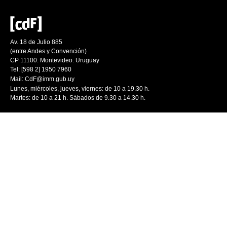
Av. 18 de Julio 885
(entre Andes y Convención)
CP 11100. Montevideo. Uruguay
Tel: [598 2] 1950 7960
Mail:
CdF@imm.gub.uy
Lunes, miércoles, jueves, viernes: de 10 a 19.30 h.
Martes: de 10 a 21 h. Sábados de 9.30 a 14.30 h.