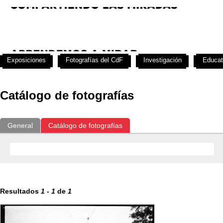
Exposiciones
Fotografías del CdF
Investigación
Educat
Catálogo de fotografías
General
Catálogo de fotografías
Resultados
1
-
1
de
1