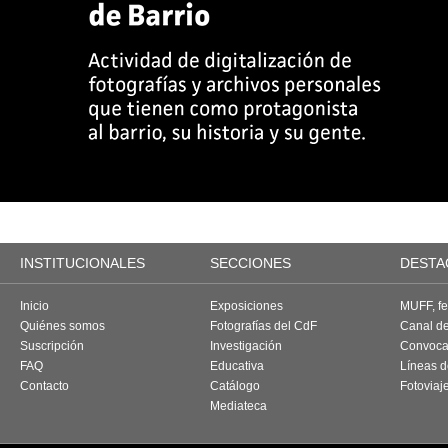
INSTITUCIONALES
SECCIONES
DESTA
Inicio
Exposiciones
MUFF, fes
Quiénes somos
Fotografías del CdF
Canal d
Suscripción
Investigación
Convoca
FAQ
Educativa
Líneas d
Contacto
Catálogo
Fotoviaj
Mediateca