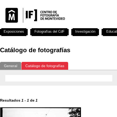
Exposiciones
Fotografías del CdF
Investigación
Educat
Catálogo de fotografías
General
Catálogo de fotografías
Resultados
1
-
1
de
1