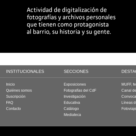
INSTITUCIONALES
SECCIONES
DESTA
Inicio
Exposiciones
MUFF, fes
Quiénes somos
Fotografías del CdF
Canal d
Suscripción
Investigación
Convoca
FAQ
Educativa
Líneas d
Contacto
Catálogo
Fotoviaj
Mediateca