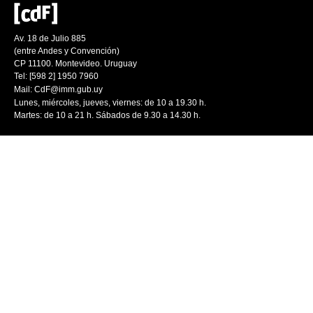
Av. 18 de Julio 885
(entre Andes y Convención)
CP 11100. Montevideo. Uruguay
Tel: [598 2] 1950 7960
Mail:
CdF@imm.gub.uy
Lunes, miércoles, jueves, viernes: de 10 a 19.30 h.
Martes: de 10 a 21 h. Sábados de 9.30 a 14.30 h.