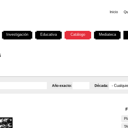
Inicio
Qu
Investigación
Educativa
Catálogo
Mediateca
s
Año exacto:
Década:
F
Pl
T