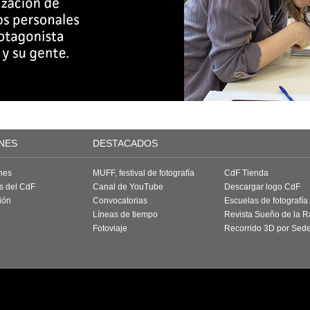
NES
DESTACADOS
nes
MUFF, festival de fotografía
CdF Tienda
as del CdF
Canal de YouTube
Descargar logo CdF
ión
Convocatorias
Escuelas de fotografía
Líneas de tiempo
Revista Sueño de la 
Fotoviaje
Recorrido 3D por Sed
a