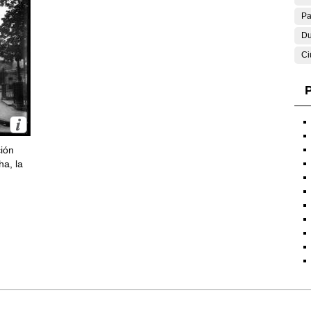
Pa
Du
Ci
P
ción
ha, la