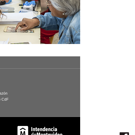
Razón
e CdF