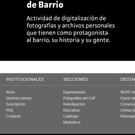
INSTITUCIONALES
SECCIONES
DESTA
Inicio
Exposiciones
MUFF, fes
Quiénes somos
Fotografías del CdF
Canal d
Suscripción
Investigación
Convoca
FAQ
Educativa
Líneas d
Contacto
Catálogo
Fotoviaj
Mediateca