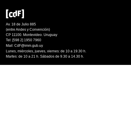
Av. 18 de Julio 885
(entre Andes y Convención)
CP 11100. Montevideo. Uruguay
Tel: [598 2] 1950 7960
Mail:
CdF@imm.gub.uy
Lunes, miércoles, jueves, viernes: de 10 a 19.30 h.
Martes: de 10 a 21 h. Sábados de 9.30 a 14.30 h.