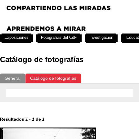
Exposiciones
Fotografías del CdF
Investigación
Educat
Catálogo de fotografías
General
Catálogo de fotografías
Resultados
1
-
1
de
1