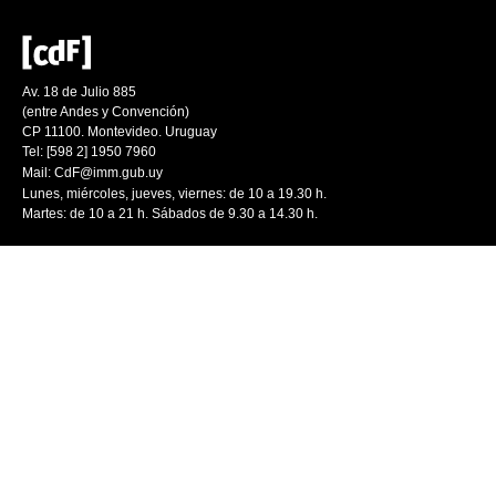
Av. 18 de Julio 885
(entre Andes y Convención)
CP 11100. Montevideo. Uruguay
Tel: [598 2] 1950 7960
Mail:
CdF@imm.gub.uy
Lunes, miércoles, jueves, viernes: de 10 a 19.30 h.
Martes: de 10 a 21 h. Sábados de 9.30 a 14.30 h.