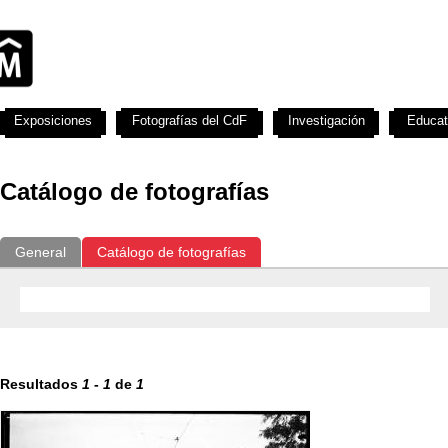
Exposiciones
Fotografías del CdF
Investigación
Educat
Catálogo de fotografías
General
Catálogo de fotografías
Resultados
1
-
1
de
1