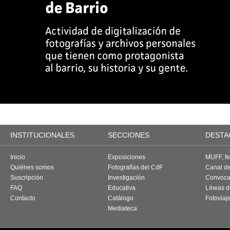
INSTITUCIONALES
SECCIONES
DESTA
Inicio
Exposiciones
MUFF, fes
Quiénes somos
Fotografías del CdF
Canal d
Suscripción
Investigación
Convoca
FAQ
Educativa
Líneas d
Contacto
Catálogo
Fotoviaj
Mediateca