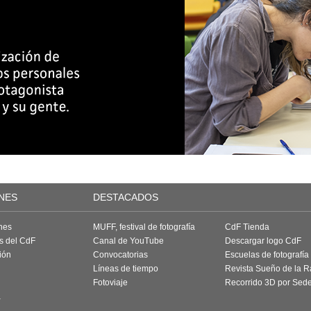
NES
DESTACADOS
nes
MUFF, festival de fotografía
CdF Tienda
as del CdF
Canal de YouTube
Descargar logo CdF
ión
Convocatorias
Escuelas de fotografía
Líneas de tiempo
Revista Sueño de la 
Fotoviaje
Recorrido 3D por Sed
a