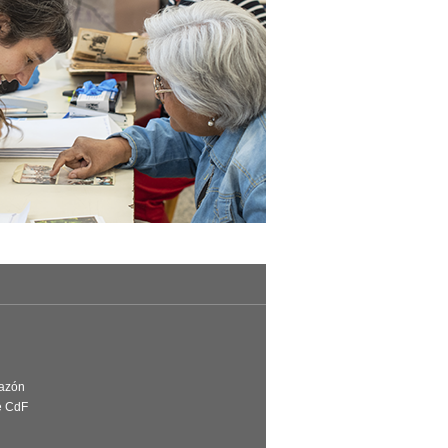
Razón
e CdF