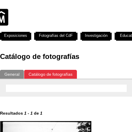
Exposiciones
Fotografías del CdF
Investigación
Educat
Catálogo de fotografías
General
Catálogo de fotografías
Resultados
1
-
1
de
1