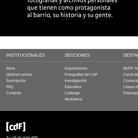
INSTITUCIONALES
SECCIONES
DESTA
Inicio
Exposiciones
MUFF, fes
Quiénes somos
Fotografías del CdF
Canal d
Suscripción
Investigación
Convoca
FAQ
Educativa
Líneas d
Contacto
Catálogo
Fotoviaj
Mediateca
Av. 18 de Julio 885