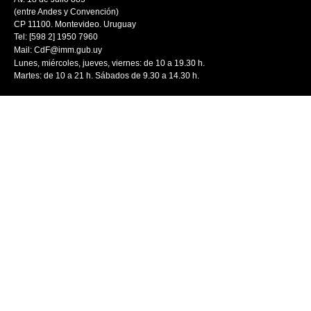
(entre Andes y Convención)
CP 11100. Montevideo. Uruguay
Tel: [598 2] 1950 7960
Mail:
CdF@imm.gub.uy
Lunes, miércoles, jueves, viernes: de 10 a 19.30 h.
Martes: de 10 a 21 h. Sábados de 9.30 a 14.30 h.