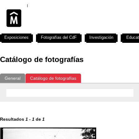
Exposiciones
Fotografías del CdF
Investigación
Educat
Catálogo de fotografías
General
Catálogo de fotografías
Resultados
1
-
1
de
1