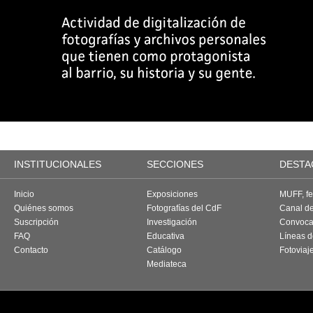
INSTITUCIONALES
SECCIONES
DESTA
Inicio
Exposiciones
MUFF, fes
Quiénes somos
Fotografías del CdF
Canal d
Suscripción
Investigación
Convoca
FAQ
Educativa
Líneas d
Contacto
Catálogo
Fotoviaj
Mediateca