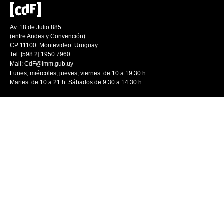
Av. 18 de Julio 885
(entre Andes y Convención)
CP 11100. Montevideo. Uruguay
Tel: [598 2] 1950 7960
Mail:
CdF@imm.gub.uy
Lunes, miércoles, jueves, viernes: de 10 a 19.30 h.
Martes: de 10 a 21 h. Sábados de 9.30 a 14.30 h.