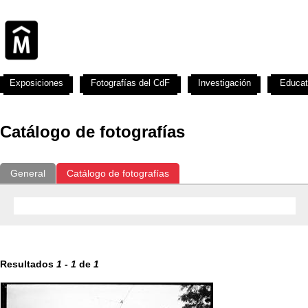
Exposiciones
Fotografías del CdF
Investigación
Educat
Catálogo de fotografías
General
Catálogo de fotografías
Resultados
1
-
1
de
1