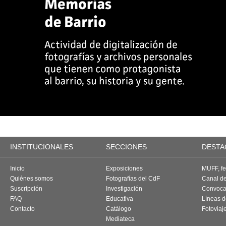
INSTITUCIONALES
SECCIONES
DESTA
Inicio
Exposiciones
MUFF, fes
Quiénes somos
Fotografías del CdF
Canal d
Suscripción
Investigación
Convoca
FAQ
Educativa
Líneas d
Contacto
Catálogo
Fotoviaj
Mediateca