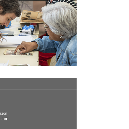
Razón
e CdF