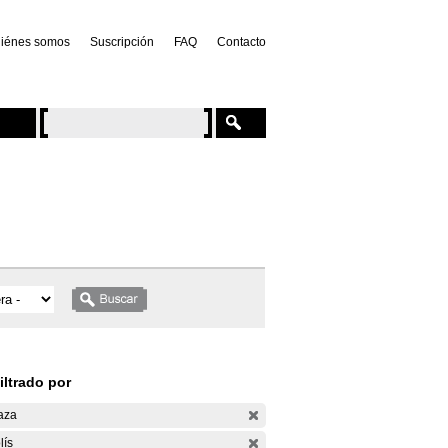
iénes somos
Suscripción
FAQ
Contacto
iltrado por
aza
lís