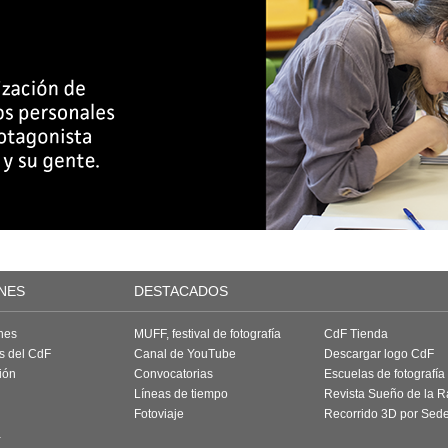
NES
DESTACADOS
nes
MUFF, festival de fotografía
CdF Tienda
as del CdF
Canal de YouTube
Descargar logo CdF
ión
Convocatorias
Escuelas de fotografía
Líneas de tiempo
Revista Sueño de la 
Fotoviaje
Recorrido 3D por Sed
a