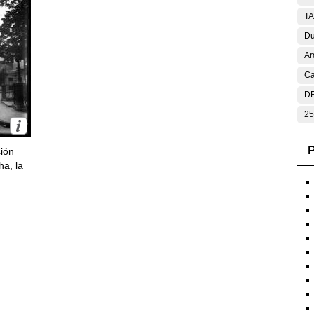
T
Du
Ar
Ca
DE
25
P
ción
ha, la