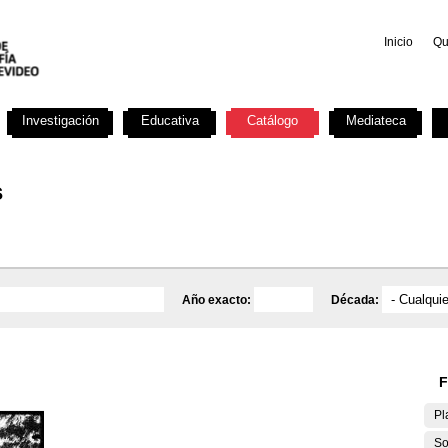
Inicio
Qu
Investigación
Educativa
Catálogo
Mediateca
s
Año exacto:
Década:
F
Pl
So