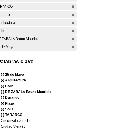
ARANCO
rango
quitectura
lle
 ZABALA Bruno Mauricio
 de Mayo
alabras clave
(-)
25 de Mayo
(-)
Arquitectura
(-)
Calle
(-)
DE ZABALA Bruno Mauricio
(-)
Durango
(-)
Plaza
(-)
Solís
(-)
TARANCO
Circunvalación (1)
Ciudad Vieja (1)