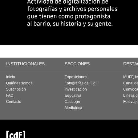
INSTITUCIONALES
SECCIONES
DESTA
Inicio
Exposiciones
MUFF, fes
Quiénes somos
Fotografías del CdF
Canal d
Suscripción
Investigación
Convoca
FAQ
Educativa
Líneas d
Contacto
Catálogo
Fotoviaj
Mediateca