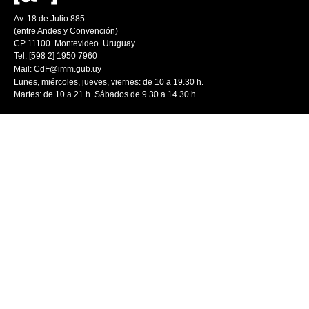
Av. 18 de Julio 885
(entre Andes y Convención)
CP 11100. Montevideo. Uruguay
Tel: [598 2] 1950 7960
Mail:
CdF@imm.gub.uy
Lunes, miércoles, jueves, viernes: de 10 a 19.30 h.
Martes: de 10 a 21 h. Sábados de 9.30 a 14.30 h.