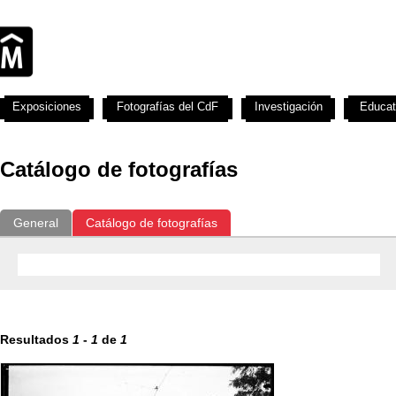
Exposiciones
Fotografías del CdF
Investigación
Educat
Catálogo de fotografías
General
Catálogo de fotografías
Resultados
1
-
1
de
1