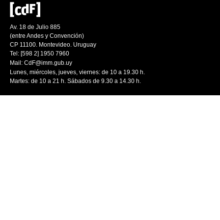
Av. 18 de Julio 885
(entre Andes y Convención)
CP 11100. Montevideo. Uruguay
Tel: [598 2] 1950 7960
Mail:
CdF@imm.gub.uy
Lunes, miércoles, jueves, viernes: de 10 a 19.30 h.
Martes: de 10 a 21 h. Sábados de 9.30 a 14.30 h.