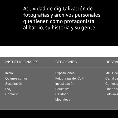
INSTITUCIONALES
SECCIONES
DESTA
Inicio
Exposiciones
MUFF, fes
Quiénes somos
Fotografías del CdF
Canal d
Suscripción
Investigación
Convoca
FAQ
Educativa
Líneas d
Contacto
Catálogo
Fotoviaj
Mediateca