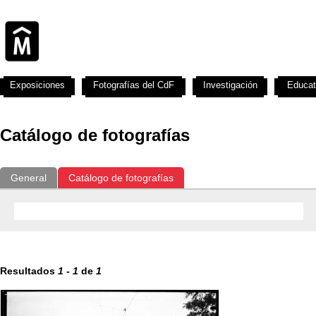
Exposiciones
Fotografías del CdF
Investigación
Educat
Catálogo de fotografías
General
Catálogo de fotografías
Resultados
1
-
1
de
1