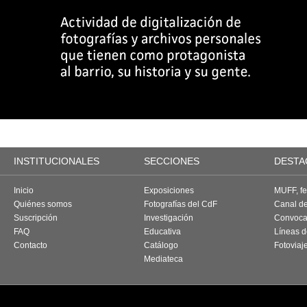
INSTITUCIONALES
SECCIONES
DESTA
Inicio
Exposiciones
MUFF, fes
Quiénes somos
Fotografías del CdF
Canal d
Suscripción
Investigación
Convoca
FAQ
Educativa
Líneas d
Contacto
Catálogo
Fotoviaj
Mediateca