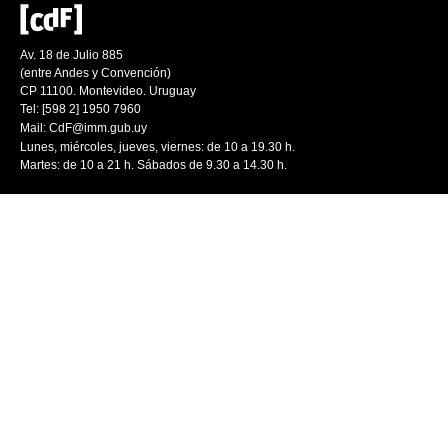
Av. 18 de Julio 885
(entre Andes y Convención)
CP 11100. Montevideo. Uruguay
Tel: [598 2] 1950 7960
Mail:
CdF@imm.gub.uy
Lunes, miércoles, jueves, viernes: de 10 a 19.30 h.
Martes: de 10 a 21 h. Sábados de 9.30 a 14.30 h.