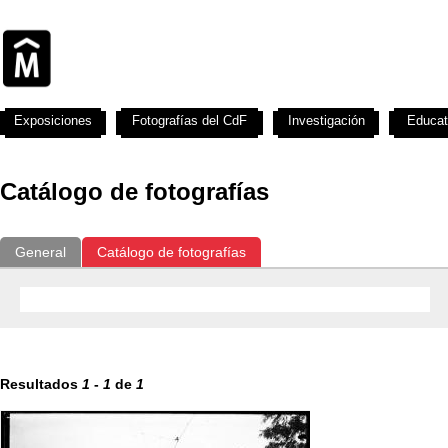
Exposiciones
Fotografías del CdF
Investigación
Educat
Catálogo de fotografías
General
Catálogo de fotografías
Resultados
1
-
1
de
1