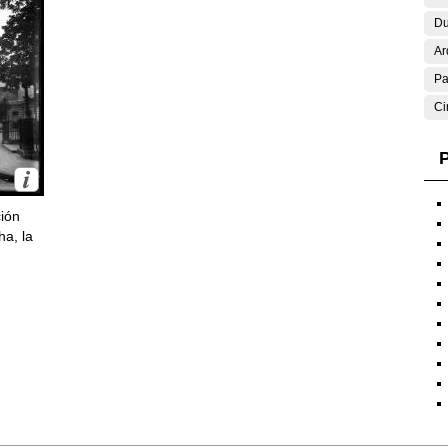
Du
Ar
Pa
Ci
P
ción
ha, la