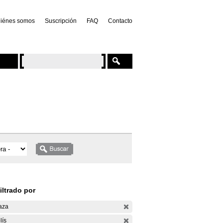
iénes somos
Suscripción
FAQ
Contacto
iltrado por
aza
lís