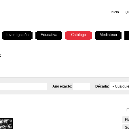
Inicio
Qu
Investigación
Educativa
Catálogo
Mediateca
s
Año exacto:
Década:
F
Pl
So