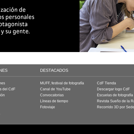
NES
DESTACADOS
nes
MUFF, festival de fotografía
CdF Tienda
as del CdF
Canal de YouTube
Descargar logo CdF
ión
Convocatorias
Escuelas de fotografía
Líneas de tiempo
Revista Sueño de la 
Fotoviaje
Recorrido 3D por Sed
a