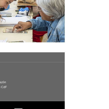
Razón
e CdF