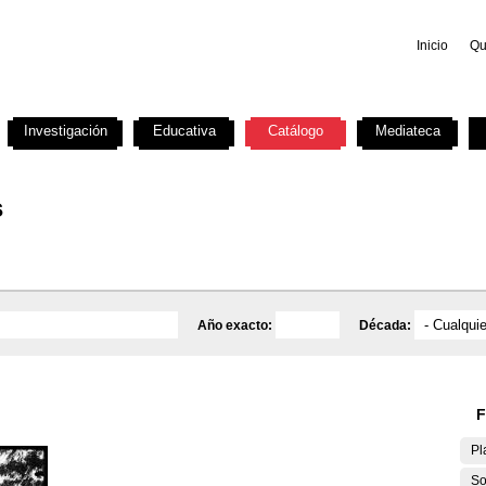
Inicio
Qu
Investigación
Educativa
Catálogo
Mediateca
s
Año exacto:
Década:
F
Pl
So