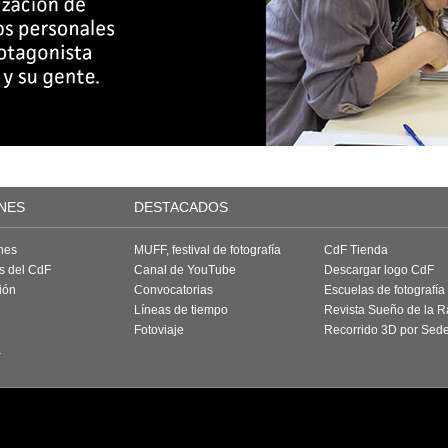
NES
DESTACADOS
nes
MUFF, festival de fotografía
CdF Tienda
as del CdF
Canal de YouTube
Descargar logo CdF
ión
Convocatorias
Escuelas de fotografía
Líneas de tiempo
Revista Sueño de la 
Fotoviaje
Recorrido 3D por Sed
a