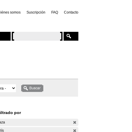
iénes somos
Suscripción
FAQ
Contacto
iltrado por
aza
lís