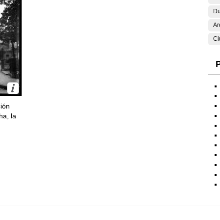
Du
Ar
Ci
P
ción
ha, la