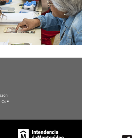
Razón
e CdF