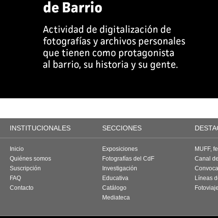
INSTITUCIONALES
SECCIONES
DESTA
Inicio
Exposiciones
MUFF, fes
Quiénes somos
Fotografías del CdF
Canal d
Suscripción
Investigación
Convoca
FAQ
Educativa
Líneas d
Contacto
Catálogo
Fotoviaj
Mediateca