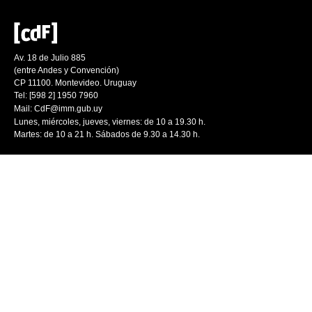
Av. 18 de Julio 885
(entre Andes y Convención)
CP 11100. Montevideo. Uruguay
Tel: [598 2] 1950 7960
Mail:
CdF@imm.gub.uy
Lunes, miércoles, jueves, viernes: de 10 a 19.30 h.
Martes: de 10 a 21 h. Sábados de 9.30 a 14.30 h.