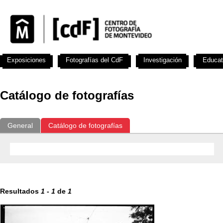
Exposiciones
Fotografías del CdF
Investigación
Educat
Catálogo de fotografías
General
Catálogo de fotografías
Resultados
1
-
1
de
1