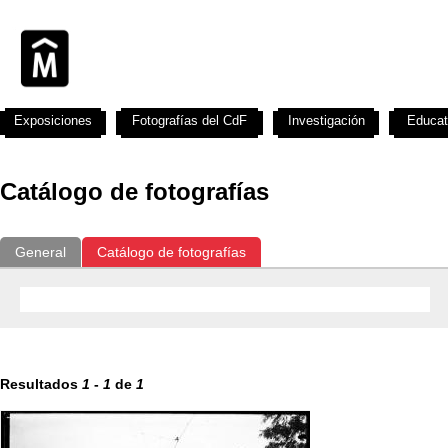
Exposiciones
Fotografías del CdF
Investigación
Educat
Catálogo de fotografías
General
Catálogo de fotografías
Resultados
1
-
1
de
1