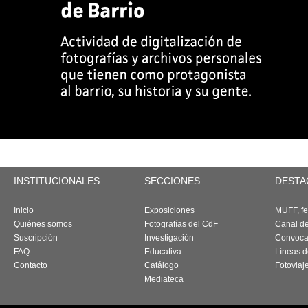
INSTITUCIONALES
SECCIONES
DESTA
Inicio
Exposiciones
MUFF, fes
Quiénes somos
Fotografías del CdF
Canal d
Suscripción
Investigación
Convoca
FAQ
Educativa
Líneas d
Contacto
Catálogo
Fotoviaj
Mediateca