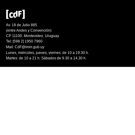
Av. 18 de Julio 885
(entre Andes y Convención)
CP 11100. Montevideo. Uruguay
Tel: [598 2] 1950 7960
Mail:
CdF@imm.gub.uy
Lunes, miércoles, jueves, viernes: de 10 a 19.30 h.
Martes: de 10 a 21 h. Sábados de 9.30 a 14.30 h.